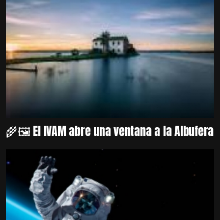
🌾🖼️ El IVAM abre una ventana a la Albufera