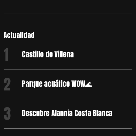
Actualidad
1
Castillo de Villena
2
Parque acuático WOW🌊
3
Descubre Alannia Costa Blanca