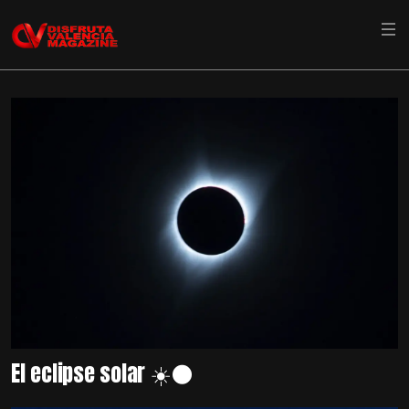
El eclipse solar ☀️🌑