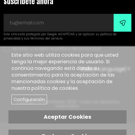
Suscríbete ahora
Este sitio está protegido por Google reCAPTCHA y se aplican su
política de
privacidad
y sus
términos del servicio
.
He leído y acepto la política de privacidad
Este sitio web utiliza cookies para que usted
tenga la mejor experiencia de usuario. Si
continúa navegando está dando su
Select Language
▼
consentimiento para la aceptación de las
mencionadas cookies y la aceptación de
nuestra política de cookies.
Configuración
Copyright © KMCMobile 2025. Todos los derechos
reservados.
Política de privacidad
Aviso legal
Aceptar Cookies