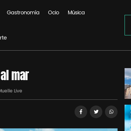
Gastronomía
Ocio
Música
rte
 al mar
uelle Live