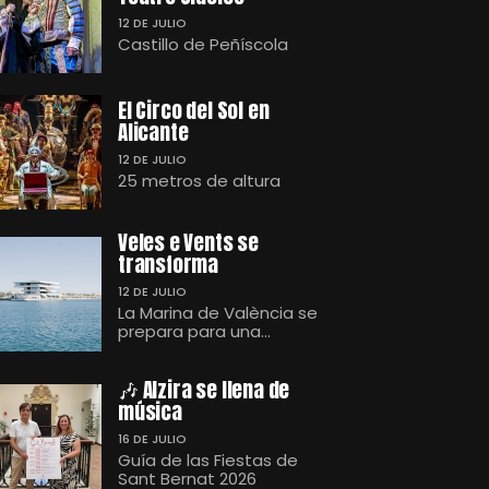
12 DE JULIO
Castillo de Peñíscola
El Circo del Sol en
Alicante
12 DE JULIO
25 metros de altura
Veles e Vents se
transforma
12 DE JULIO
La Marina de València se
prepara para una...
🎶 Alzira se llena de
música
16 DE JULIO
Guía de las Fiestas de
Sant Bernat 2026